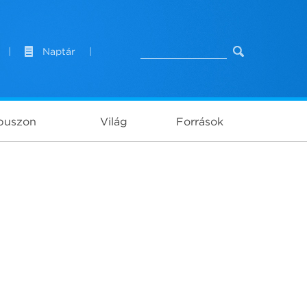
|
Naptár
|
puszon
Világ
Források