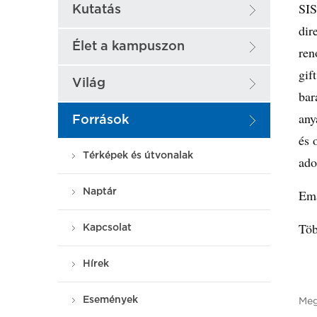
SIS
Kutatás
dir
Élet a kampuszon
ren
gif
Világ
bar
any
Források
és 
Térképek és útvonalak
ado
Naptár
Ema
Töb
Kapcsolat
Hírek
Események
Meg