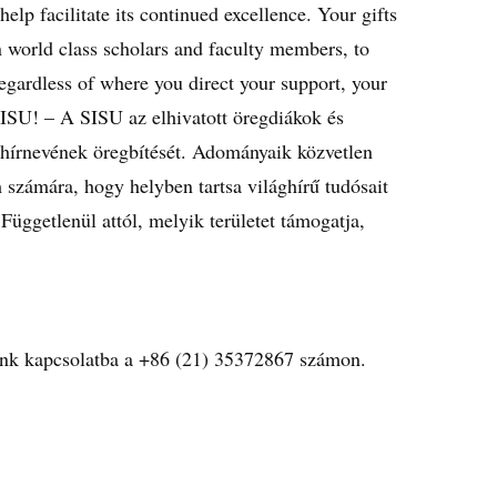
lp facilitate its continued excellence. Your gifts
in world class scholars and faculty members, to
Regardless of where you direct your support, your
 SISU! – A SISU az elhivatott öregdiákok és
 hírnevének öregbítését. Adományaik közvetlen
 számára, hogy helyben tartsa világhírű tudósait
 Függetlenül attól, melyik területet támogatja,
ünk kapcsolatba a +86 (21) 35372867 számon.