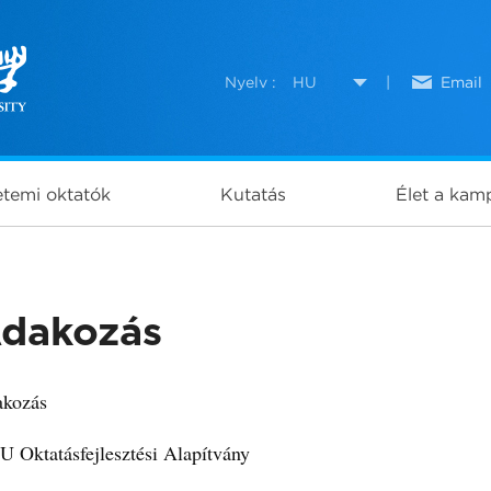
Nyelv :
HU
|
Email
temi oktatók
Kutatás
Élet a kam
dakozás
kozás
U Oktatásfejlesztési Alapítvány