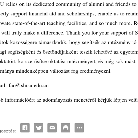
U relies on its dedicated community of alumni and friends to he
ectly support financial aid and scholarships, enable us to reta
ovate state-of-the-art teaching facilities, and so much more. 
t will truly make a difference. Thank you for your support of
átok közösségére támaszkodik, hogy segítsék az intézmény jó
agi segítségként és ösztöndíjakként teszik lehetővé az egyetem
oktatóit, korszerűsítse oktatási intézményeit, és még sok mást.
mánya mindenképpen változást fog eredményezni.
il:
fao@shisu.edu.cn
b információért az adományozás menetéről kérjük lépjen vel
osztás: