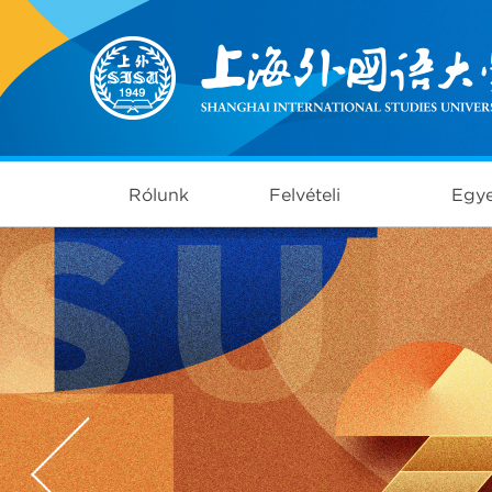
Rólunk
Felvételi
Egye