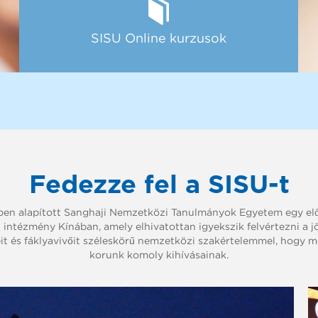
SISU Online kurzusok
Fedezze fel a SISU-t
ben alapított Sanghaji Nemzetközi Tanulmányok Egyetem egy elő
i intézmény Kínában, amely elhivatottan igyekszik felvértezni a j
t és fáklyavivőit széleskörű nemzetközi szakértelemmel, hogy m
korunk komoly kihívásainak.