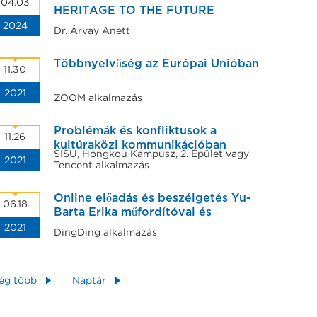
04.03
HERITAGE TO THE FUTURE
2024
Dr. Árvay Anett
Többnyelvűség az Európai Unióban
11.30
2021
ZOOM alkalmazás
Problémák és konfliktusok a
11.26
kultúraközi kommunikációban
SISU, Hongkou Kampusz, 2. Épület vagy
2021
kínai-német szempontból
Tencent alkalmazás
Online előadás és beszélgetés Yu-
06.18
Barta Erika műfordítóval és
2021
szerkesztővel
DingDing alkalmazás
ég több
Naptár