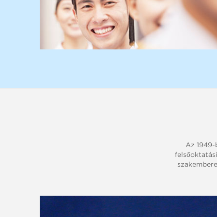
Az 1949-
felsőoktatás
szakemberei