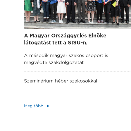
A Magyar Országgyűlés Elnöke
látogatást tett a SISU-n.
A második magyar szakos csoport is
megvédte szakdolgozatát
Szeminárium héber szakosokkal
Még több