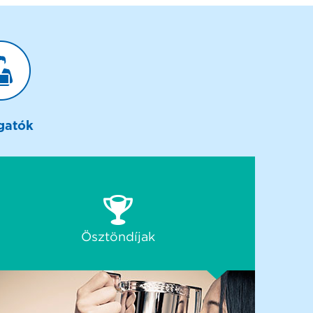
gatók
Ösztöndíjak