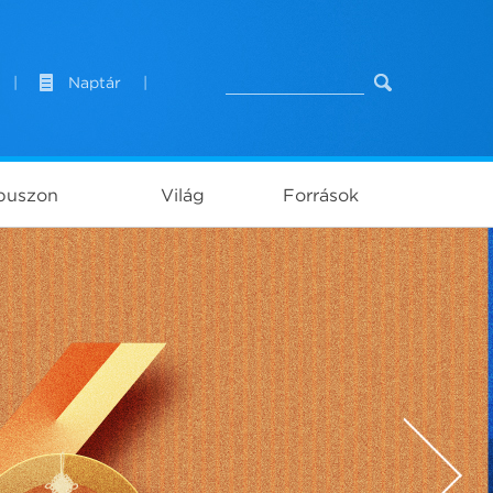
|
Naptár
|
puszon
Világ
Források