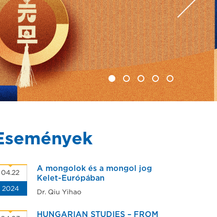
ajándékba
ajándékba
Események
A mongolok és a mongol jog
04.22
Kelet-Európában
2024
Dr. Qiu Yihao
HUNGARIAN STUDIES – FROM