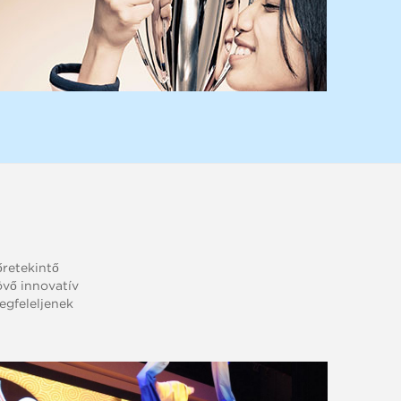
retekintő
övő innovatív
egfeleljenek