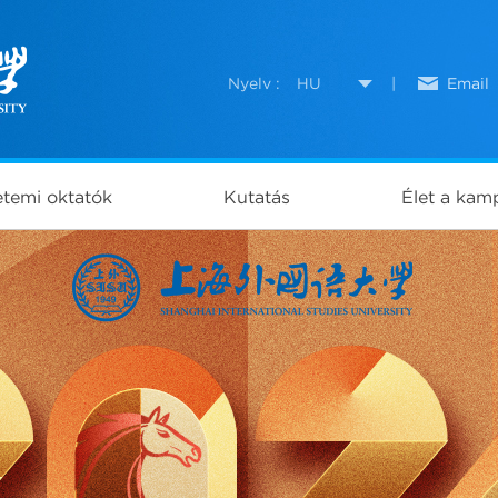
Nyelv :
HU
|
Email
temi oktatók
Kutatás
Élet a kam